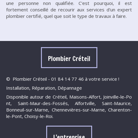
une personne non qualifiée. C'est pourquoi, il est
fortement conseillé de recourir aux services d'un expert
plombier certifié, quel que soit le type de travaux à faire.
Plombier Créteil
© Plombier Créteil - 01 84 14 77 46 à votre service !
Installation, Réparation, Dépannage
Disponible autour de Créteil, Maisons-Alfort, Joinville-le-Po
nt, Saint-Maur-des-
Fossés, Alfortville, Saint-Maurice,
Bonneuil-sur-Ma
rne, Chennevières-su
r-Marne, Charenton-
le-Po
nt, Choisy-le-Roi.
L'entreprise